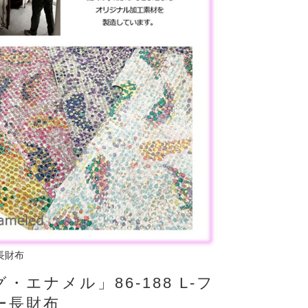
長財布
・エナメル」86-188 L-フ
ー長財布