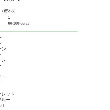
円
（税込み）
1
86-188-dgray
ー
ン
ーン
ー
ーン
ー
リー
ク
オレット
ブルー
 I