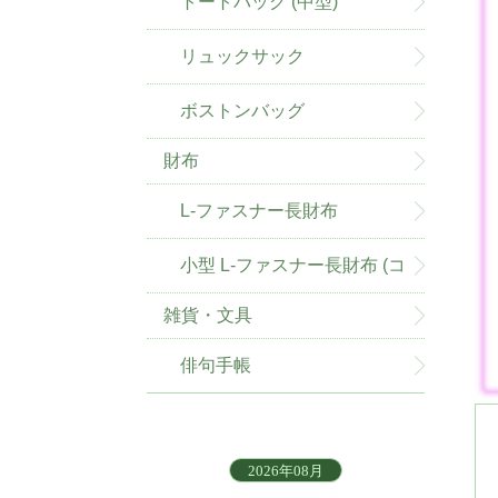
トートバッグ (中型)
リュックサック
ボストンバッグ
財布
L-ファスナー長財布
小型 L-ファスナー長財布 (コ
雑貨・文具
ンパクト)
俳句手帳
2026年08月