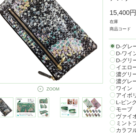
15,400
在庫
商品コード
D-グレ
D-ワイ
D-グリ
イエロ
濃グリ
濃グレ
ワイン
ZOOM
アイボ
L-ピン
モーブ
ヴァイ
ミント
カラフル